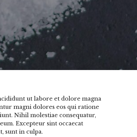
cididunt ut labore et dolore magna
ntur magni dolores eos qui ratione
iunt. Nihil molestiae consequatur,
 eum. Excepteur sint occaecat
, sunt in culpa.