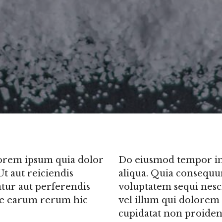
orem ipsum quia dolor
Do eiusmod tempor in
 Ut aut reiciendis
aliqua. Quia consequu
atur aut perferendis
voluptatem sequi nesc
que earum rerum hic
vel illum qui dolorem
cupidatat non proident